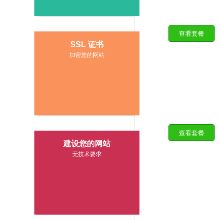
查看套餐
14.39
$
SSL 证书
/月
加密您的网站
查看套餐
30.00
$
建设您的网站
/年
无技术要求