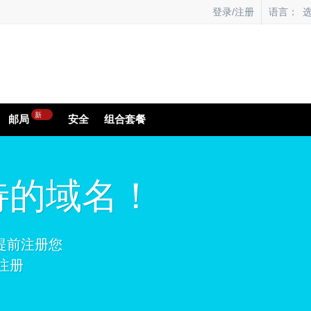
语言：
登录/注册
新
邮局
安全
组合套餐
待的域名！
 提前注册您
注册