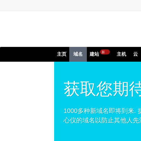
新
主页
域名
建站
主机
云
获取您期
1000多种新域名即将到来.
心仪的域名以防止其他人先