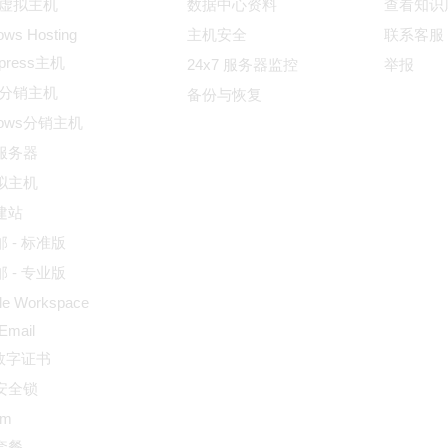
ux虚拟主机
数据中心资料
查看知识
ows Hosting
主机安全
联系客服
dpress主机
24x7 服务器监控
举报
ux分销主机
备份与恢复
dows分销主机
服务器
拟主机
建站
 - 标准版
 - 专业版
le Workspace
 Email
L数字证书
安全锁
um
套餐