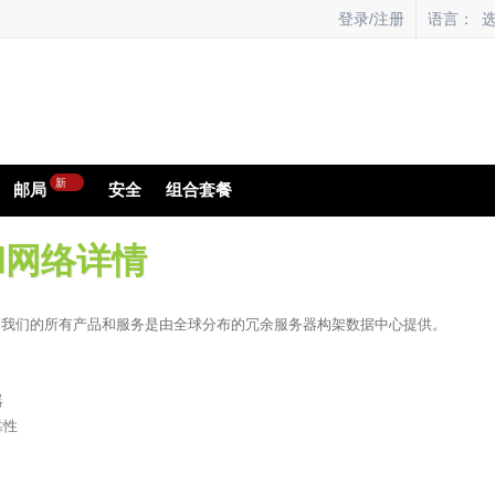
语言：
登录/注册
新
邮局
安全
组合套餐
和网络详情
。我们的所有产品和服务是由全球分布的冗余服务器构架数据中心提供。
器
靠性