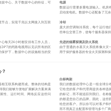
数据中心。关于数据中心的特征，可
电源
数据运行需要多重电源输入。机房
启动发电机。数据中心还配备了冗余
缆节点，实现千兆以太网接入到互联
冷却
庞大的空调制冷系统，每个运行他
些单位交替工作，使每个服务器保
心每天24小时都安排有工作人员，
先进的烟雾探测及防火系统
24*7的闭路电视用以见识所有的区
由于普通的水基灭火系统将像火灾
的保护下，数据中心的设施相当的安
用于保护服务器的专业火灾探测和
心？
白标构架
器相互联系构建而成。整体的结构是
我们的数据处理中心是一组全球分
使得我们能够方便地扩展解决方案来满
它给您的客户和代理商提供各种选择
扩展性、运行时间、网络反应这些问
的标记，而不能追踪到我们。名称
的都是您自己的品牌。因此，这些
给您的客户。所以你可以对客户和
而不用真正去配置和管理与多个厂