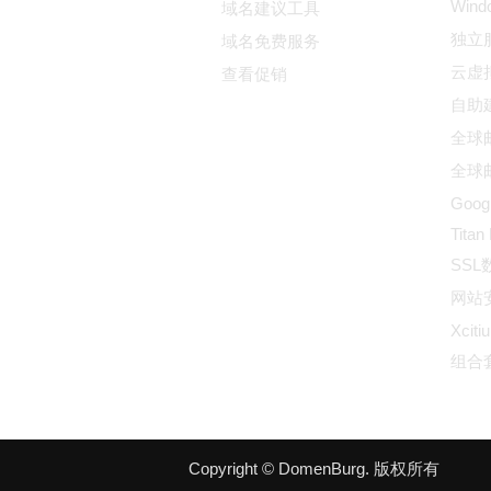
Win
域名建议工具
独立
域名免费服务
云虚
查看促销
自助
全球邮
全球邮
Goog
Titan
SS
网站
Xciti
组合
Copyright © DomenBurg. 版权所有