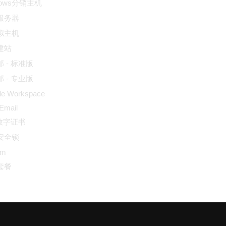
dows分销主机
服务器
拟主机
建站
 - 标准版
 - 专业版
le Workspace
 Email
L数字证书
安全锁
um
套餐