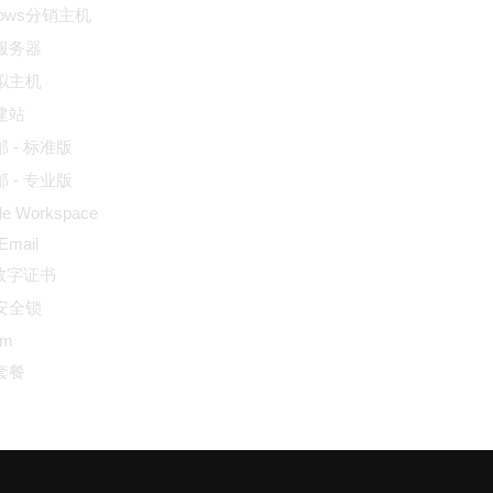
dows分销主机
服务器
拟主机
建站
 - 标准版
 - 专业版
le Workspace
 Email
L数字证书
安全锁
um
套餐