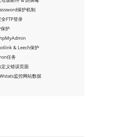
反垃圾邮件 & 防病毒
assword保护机制
安全FTP登录
P保护
hpMyAdmin
otlink & Leech保护
ron任务
自定义错误页面
Wstats监控网站数据