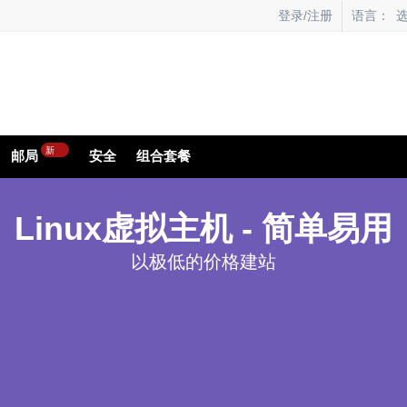
语言：
登录/注册
新
邮局
安全
组合套餐
Linux虚拟主机 - 简单易用
以极低的价格建站