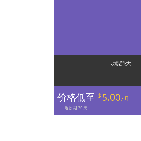
功能强大
价格低至
5.00
$
/月
退款
期
30
天