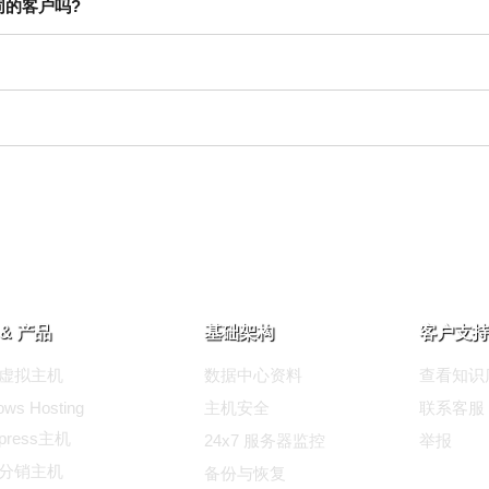
同的客户吗?
& 产品
基础架构
客户支持
ux虚拟主机
数据中心资料
查看知识
ows Hosting
主机安全
联系客服
dpress主机
24x7 服务器监控
举报
ux分销主机
备份与恢复