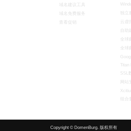
Win
域名建议工具
独立
域名免费服务
云虚
查看促销
自助
全球邮
全球邮
Goog
Titan
SS
网站
Xciti
组合
Copyright © DomenBurg. 版权所有