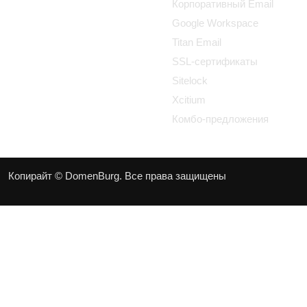
Корпоративный Email
Google Workspace
Titan Email
SSL-сертификаты
Sitelock
Xcitium
Комбо-предложения
Копирайт © DomenBurg. Все права защищены