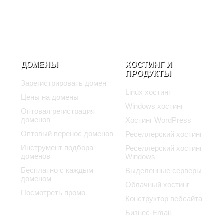
ДОМЕНЫ
ХОСТИНГ И
ПРОДУКТЫ
Зарегистрировать домен
Linux хостинг
Цены на домены
Windows хостинг
Оптовая регистрация
доменов
Хостинг WordPress
Оптовый перенос доменов
Реселлерский хостинг
Инструмент подбора
Реселлерский хостинг
доменов
Windows
Бесплатно с каждым
Выделенные серверы
доменом
Облачный хостинг
Посмотреть промо
Конструктор вебсайта
Бизнес-Email