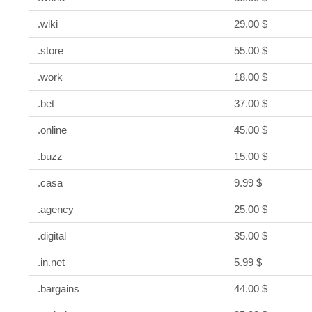
.wiki
29.00 $
.store
55.00 $
.work
18.00 $
.bet
37.00 $
.online
45.00 $
.buzz
15.00 $
.casa
9.99 $
.agency
25.00 $
.digital
35.00 $
.in.net
5.99 $
.bargains
44.00 $