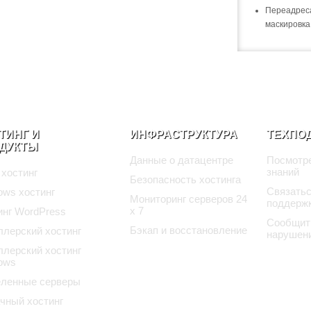
Переадреса
маскировк
ТИНГ И
ИНФРАСТРУКТУРА
ТЕХПО
ДУКТЫ
Данные о датацентре
Посмотре
знаний
 хостинг
Безопасность хостинга
Связатьс
ows хостинг
Мониторинг серверов 24
поддерж
x 7
инг WordPress
Сообщит
Бэкап и восстановление
ллерский хостинг
нарушен
ллерский хостинг
ows
ленные серверы
чный хостинг