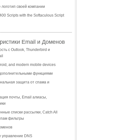
 логотип своей компании
 400 Scripts with the Softaculous Script
ристики Email и Доменов
ть с Outlook, Thunderbird и
il
roid, and modern mobile devices
 дополнительными функциями
альная защита от спама и
ция почты, Email алиасы,
ики
нные списки рассылки, Catch All
Спам фильтры
оменов
е управление DNS