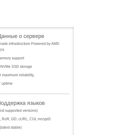
Данные о сервере
grade infrastructure Powered by AMD
Us
emory support
 NVMe SSD storage
 maximum reliability,
/7 uptime
оддержка языков
est supported versions)
n, RoR, GD, cURL, CGI, mcrypt3
latest stable)