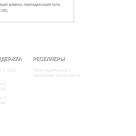
ция домена, переадресация пути,
а URL
ДДЕРЖКА
РЕСЕЛЛЕРЫ
ть базу
Присоединиться к
программе реселлинга
я с
кой
ь о
иях