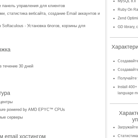
MySQL 8.x
е панель управления для клиентов
Ruby On Ra
и, статистика вебсайта, создание Email аккаунтов и
Zend Optimi
Softaculous - Установка блогов, корзины для
GD library,
Характер
ржка
Создавайте
в течение 30 дней
Создавайте
Получайте 
Install 400
тура
language m
центры
ecture powered by AMD EPYC™ CPUs
Характ
мые серверы
уп
Загружайте
 email хостингом
Статистика