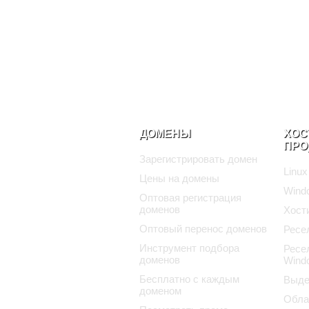
ДОМЕНЫ
ХОС
ПРО
Зарегистрировать домен
Linux
Цены на домены
Wind
Оптовая регистрация
доменов
Хост
Оптовый перенос доменов
Ресе
Инструмент подбора
Ресе
доменов
Wind
Бесплатно с каждым
Выде
доменом
Обла