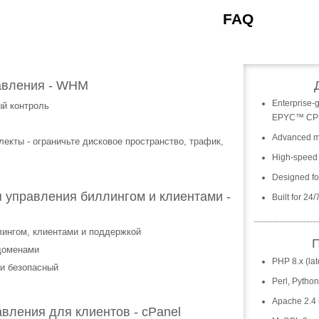
Характеристики
FAQ
авления - WHM
Enterprise-
й контроль
EPYC™ CP
Advanced m
лекты - ограничьте дисковое пространство, трафик,
High-speed
Designed for
 управления биллингом и клиентами -
Built for 24
лингом, клиентами и поддержкой
П
доменами
PHP 8.x (lat
 и безопасный
Perl, Pytho
Apache 2.4 (
вления для клиентов - cPanel