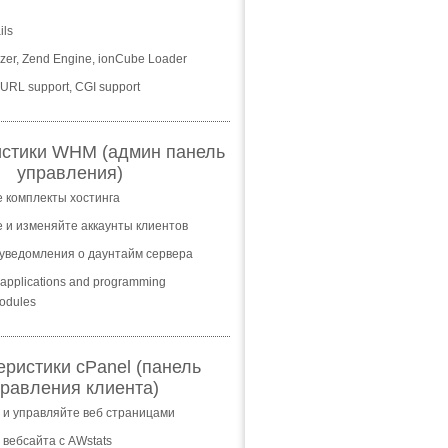
ils
zer, Zend Engine, ionCube Loader
 cURL support, CGI support
истики WHM (админ панель
управления)
 комплекты хостинга
 и изменяйте аккаунты клиентов
уведомления о даунтайм сервера
+ applications and programming
odules
еристики cPanel (панель
равления клиента)
 и управляйте веб страницами
 вебсайта с AWstats