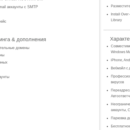
Разместите
ail аккаунты с SMTP
Install Over
Library
фейс
Характе
тинга & дополнения
Совместимос
ительные домены
Windows Ma
ены
iPhone, And
нных
Вебмэйл с
Профессион
аунты
вирусов
Переадреса
Автоответч
Неограниче
аккаунты, 
Парковка д
Бесплатно