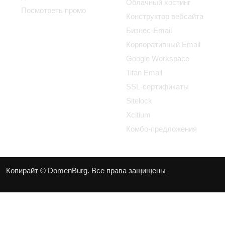
Облачный хостинг
Посмотреть промо
Конструктор вебсайта
Бизнес-Email
Корпоративный Email
Google Workspace
Titan Email
SSL-сертификаты
Sitelock
Xcitium
Комбо-предложения
Копирайт © DomenBurg. Все права защищены