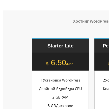
Хостинг WordPres
Starter Lite
Pe
6.50
$
/мес
1Установка WordPress
2Ус
Двойной ЯдроЯдра CPU
Кв
2 GBRAM
5 GBДисковое