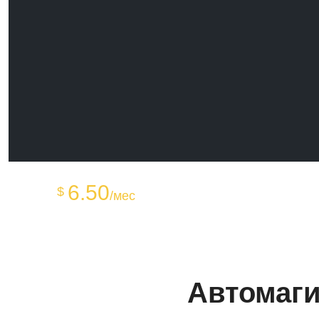
от
6.50
$
/мес
Автомаги