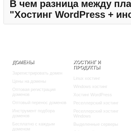
В чем разница между пла
"Хостинг WordPress + и
ДОМЕНЫ
ХОСТИНГ И
ПРОДУКТЫ
Зарегистрировать домен
Linux хостинг
Цены на домены
Windows хостинг
Оптовая регистрация
доменов
Хостинг WordPress
Оптовый перенос доменов
Реселлерский хостинг
Инструмент подбора
Реселлерский хостинг
доменов
Windows
Бесплатно с каждым
Выделенные серверы
доменом