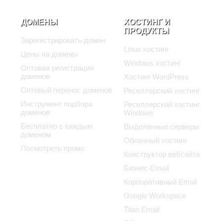
ДОМЕНЫ
ХОСТИНГ И
ПРОДУКТЫ
Зарегистрировать домен
Linux хостинг
Цены на домены
Windows хостинг
Оптовая регистрация
доменов
Хостинг WordPress
Оптовый перенос доменов
Реселлерский хостинг
Инструмент подбора
Реселлерский хостинг
доменов
Windows
Бесплатно с каждым
Выделенные серверы
доменом
Облачный хостинг
Посмотреть промо
Конструктор вебсайта
Бизнес-Email
Корпоративный Email
Google Workspace
Titan Email