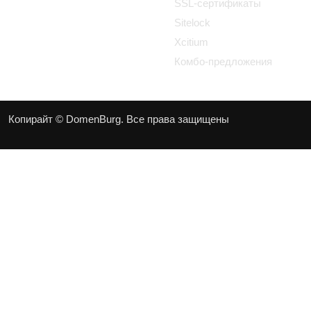
SSL-сертификаты
Sitelock
Xcitium
Комбо-предложения
Копирайт © DomenBurg. Все права защищены